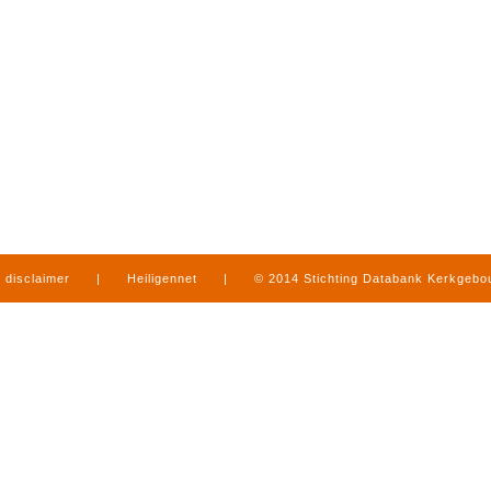
disclaimer
|
Heiligennet
|
© 2014 Stichting Databank Kerkgeb
in Limburg
|
produced by
www.mediamens.nl