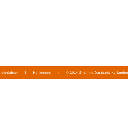
disclaimer
|
Heiligennet
|
© 2014 Stichting Databank Kerkgeb
in Limburg
|
produced by
www.mediamens.nl