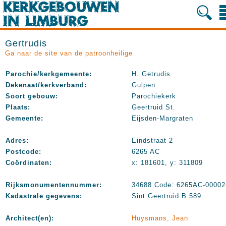
Gertrudis
Ga naar de site van de patroonheilige
Parochie/kerkgemeente:
H. Getrudis
Dekenaat/kerkverband:
Gulpen
Soort gebouw:
Parochiekerk
Plaats:
Geertruid St.
Gemeente:
Eijsden-Margraten
Adres:
Eindstraat 2
Postcode:
6265 AC
Coördinaten:
x: 181601, y: 311809
Rijksmonumentennummer:
34688 Code: 6265AC-00002
Kadastrale gegevens:
Sint Geertruid B 589
Architect(en):
Huysmans, Jean