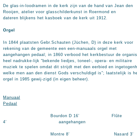
De glas-in-loodramen in de kerk zijn van de hand van Jean den
Rooijen, atelier voor glasschilderkunst in Roermond en
dateren blijkens het kasboek van de kerk uit 1912.
Orgel
In 1844 plaatsten Gebr.Schauten (Jüchen, D) in deze kerk voor
rekening van de gemeente een een-manuaals orgel met
aangehangen pedaal; in 1860 verbood het kerkbestuur de organis
heel nadrukke-lijk “bekende liedjes, toneel-, opera- en militaire
muziek te spelen omdat dit strijdt met den eerbied en ingetogen
welke men aan den dienst Gods verschuldigd is”; laatstelijk is h
orgel in 1985 gewij-zigd (in eigen beheer).
Manuaal
Pedaal
Bourdon D
16’
Flûte
4’
aangehangen
Montre
8’
Nasard
3’