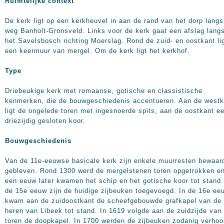
Ruimtelijke context
De kerk ligt op een kerkheuvel in aan de rand van het dorp langs
weg Banholt-Gronsveld. Links voor de kerk gaat een afslag lang
het Savelsbosch richting Moerslag. Rond de zuid- en oostkant li
een keermuur van mergel. Om de kerk ligt het kerkhof.
Type
Driebeukige kerk met romaanse, gotische en classistische
kenmerken, die de bouwgeschiedenis accentueren. Aan de westk
ligt de ongelede toren met ingesnoerde spits, aan de oostkant e
driezijdig gesloten koor.
Bouwgeschiedenis
Van de 11e-eeuwse basicale kerk zijn enkele muurresten bewaar
gebleven. Rond 1300 werd de mergelstenen toren opgetrokken e
een eeuw later kwamen het schip en het gotische koor tot stand.
de 15e eeuw zijn de huidige zijbeuken toegevoegd. In de 16e ee
kwam aan de zuidoostkant de scheefgebouwde grafkapel van de
heren van Libeek tot stand. In 1619 volgde aan de zuidzijde van
toren de doopkapel. In 1700 werden de zijbeuken zodanig verho