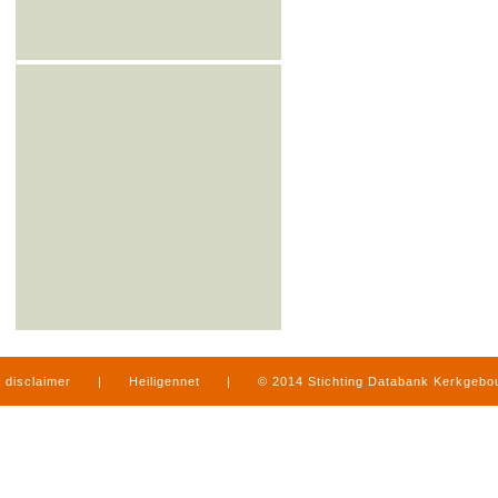
disclaimer
|
Heiligennet
|
© 2014 Stichting Databank Kerkgeb
in Limburg
|
produced by
www.mediamens.nl