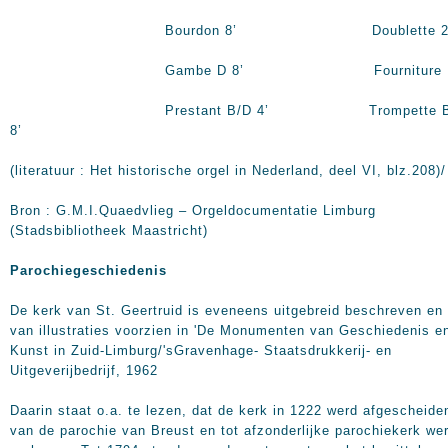
Bourdon
8’
Doublette
2
Gambe D
8’
Fourniture II
Prestant B/D
4’
Trompette B
8’
(literatuur : Het historische orgel in Nederland, deel VI, blz.208)/
Bron : G.M.I.Quaedvlieg – Orgeldocumentatie Limburg
(Stadsbibliotheek Maastricht)
Parochiegeschiedenis
De kerk van St. Geertruid is eveneens uitgebreid beschreven en
van illustraties voorzien in 'De Monumenten van Geschiedenis e
Kunst in Zuid-Limburg/'sGravenhage- Staatsdrukkerij- en
Uitgeverijbedrijf, 1962
Daarin staat o.a. te lezen, dat de kerk in 1222 werd afgescheide
van de parochie van Breust en tot afzonderlijke parochiekerk we