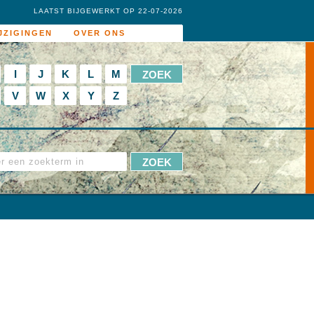
LAATST BIJGEWERKT OP 22-07-2026
JZIGINGEN
OVER ONS
I
J
K
L
M
V
W
X
Y
Z