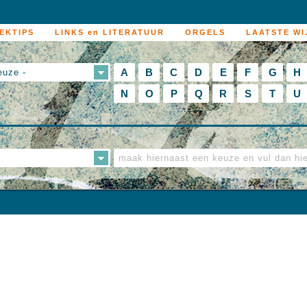
EKTIPS
LINKS en LITERATUUR
ORGELS
LAATSTE WI
A
B
C
D
E
F
G
H
euze -
N
O
P
Q
R
S
T
U