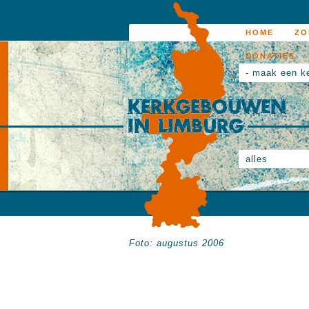
HOME
ZO
DONATIES
- maak een k
alles
Foto: augustus 2006