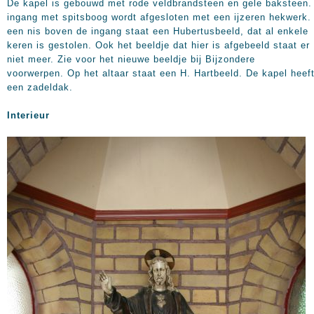
De kapel is gebouwd met rode veldbrandsteen en gele baksteen.
ingang met spitsboog wordt afgesloten met een ijzeren hekwerk.
een nis boven de ingang staat een Hubertusbeeld, dat al enkele
keren is gestolen. Ook het beeldje dat hier is afgebeeld staat er
niet meer. Zie voor het nieuwe beeldje bij Bijzondere
voorwerpen. Op het altaar staat een H. Hartbeeld. De kapel heef
een zadeldak.
Interieur