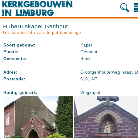
Hubertuskapel Genhout
Ga naar de site van de patroonheilige
Soort gebouw:
Kapel
Plaats:
Genhout
Gemeente:
Beek
Adres:
Grootgenhouterweg naast 1
Postcode:
6191 NT
Huidig gebruik:
Wegkapel