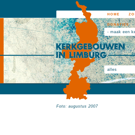
HOME
ZO
DONATIES
- maak een k
alles
Foto: augustus 2007