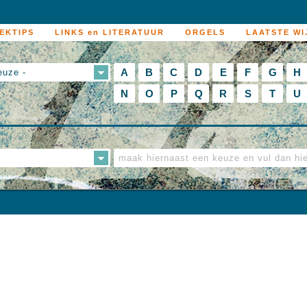
EKTIPS
LINKS en LITERATUUR
ORGELS
LAATSTE WI
A
B
C
D
E
F
G
H
euze -
N
O
P
Q
R
S
T
U