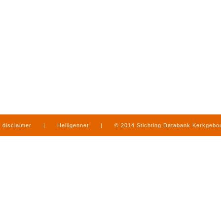
disclaimer
|
Heiligennet
|
© 2014 Stichting Databank Kerkgeb
in Limburg
|
produced by
www.mediamens.nl