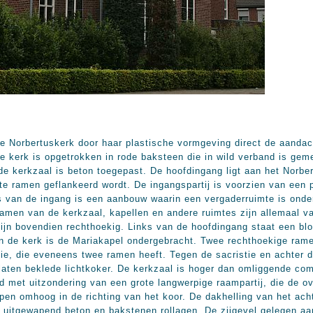
de Norbertuskerk door haar plastische vormgeving direct de aandac
kerk is opgetrokken in rode baksteen die in wild verband is geme
e kerkzaal is beton toegepast. De hoofdingang ligt aan het Norbe
te ramen geflankeerd wordt. De ingangspartij is voorzien van een 
 van de ingang is een aanbouw waarin een vergaderruimte is onde
men van de kerkzaal, kapellen en andere ruimtes zijn allemaal v
ijn bovendien rechthoekig. Links van de hoofdingang staat een bl
van de kerk is de Mariakapel ondergebracht. Twee rechthoekige rame
tie, die eveneens twee ramen heeft. Tegen de sacristie en achter de
platen beklede lichtkoker. De kerkzaal is hoger dan omliggende co
nd met uitzondering van een grote langwerpige raampartij, die de 
en omhoog in de richting van het koor. De dakhelling van het acht
gd uitgewapend beton en bakstenen rollagen. De zijgevel gelegen 