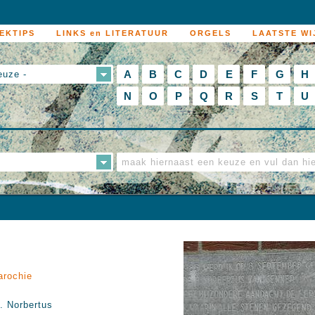
EKTIPS
LINKS en LITERATUUR
ORGELS
LAATSTE WI
A
B
C
D
E
F
G
H
euze -
N
O
P
Q
R
S
T
U
arochie
. Norbertus