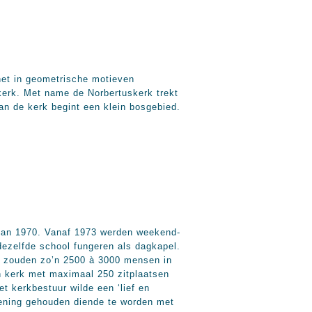
 het in geometrische motieven
skerk. Met name de Norbertuskerk trekt
van de kerk begint een klein bosgebied.
 van 1970. Vanaf 1973 werden weekend-
ezelfde school fungeren als dagkapel.
r zouden zo’n 2500 à 3000 mensen in
n kerk met maximaal 250 zitplaatsen
t kerkbestuur wilde een ‘lief en
kening gehouden diende te worden met