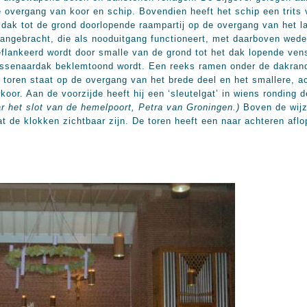
 overgang van koor en schip. Bovendien heeft het schip een trits
 dak tot de grond doorlopende raampartij op de overgang van het l
 aangebracht, die als nooduitgang functioneert, met daarboven wed
eflankeerd wordt door smalle van de grond tot het dak lopende ven
lessenaardak beklemtoond wordt. Een reeks ramen onder de dakrand
e toren staat op de overgang van het brede deel en het smallere, ac
koor. Aan de voorzijde heeft hij een ‘sleutelgat’ in wiens ronding d
ar het slot van de hemelpoort, Petra van Groningen.)
Boven de wijze
at de klokken zichtbaar zijn. De toren heeft een naar achteren af