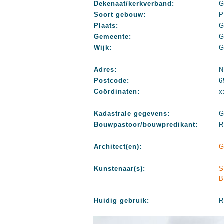
Dekenaat/kerkverband:
G
Soort gebouw:
P
Plaats:
G
Gemeente:
G
Wijk:
G
Adres:
N
Postcode:
6
Coördinaten:
x
Kadastrale gegevens:
G
Bouwpastoor/bouwpredikant:
R
Architect(en):
G
Kunstenaar(s):
S
B
Huidig gebruik:
R