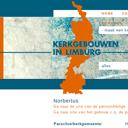
HOME
ZO
DONATIES
- maak een k
alles
Norbertus
Ga naar de site van de patroonheilige
Ga naar site van het gebouw c.q. de p
Parochie/kerkgemeente:
H