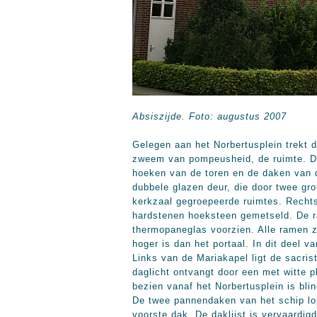
Absiszijde. Foto: augustus 2007
Gelegen aan het Norbertusplein trekt 
zweem van pompeusheid, de ruimte. De 
hoeken van de toren en de daken van d
dubbele glazen deur, die door twee gro
kerkzaal gegroepeerde ruimtes. Rechts
hardstenen hoeksteen gemetseld. De ra
thermopaneglas voorzien. Alle ramen z
hoger is dan het portaal. In dit deel 
Links van de Mariakapel ligt de sacris
daglicht ontvangt door een met witte 
bezien vanaf het Norbertusplein is bli
De twee pannendaken van het schip lop
voorste dak. De daklijst is vervaardi