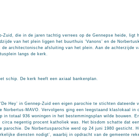
-Zuid, die in de jaren tachtig verrees op de Gennepse heide, ligt
dzijde van het plein liggen het buurthuis ‘Vanons’ en de Norbertu
 de architectonische afsluiting van het plein. Aan de achterzijde 
tusplein langs de kerk.
et schip. De kerk heeft een axiaal bankenplan.
 ‘De Hey’ in Gennep-Zuid een eigen parochie te stichten dateerde
e Norbertus-MAVO. Vervolgens ging een leegstaand klaslokaal in d
p in totaal 936 woningen in het bestemmingsplan wilde bouwen. E
circa negentig procent katholiek was. Het bisdom schatte dat ee
 parochie. De Norbertusparochie werd op 24 juni 1980 gesticht. He
rkelijke diensten nodigt’, waarbij in opdracht van de gemeente re