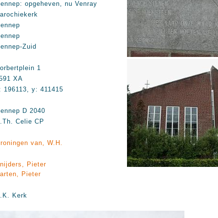
ennep: opgeheven, nu Venray
arochiekerk
ennep
ennep
ennep-Zuid
orbertplein 1
591 XA
: 196113, y: 411415
ennep D 2040
.Th. Celie CP
roningen van, W.H.
nijders, Pieter
arten, Pieter
.K. Kerk