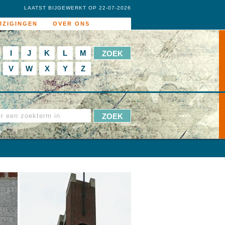
LAATST BIJGEWERKT OP 22-07-2026
JZIGINGEN
OVER ONS
I
J
K
L
M
V
W
X
Y
Z