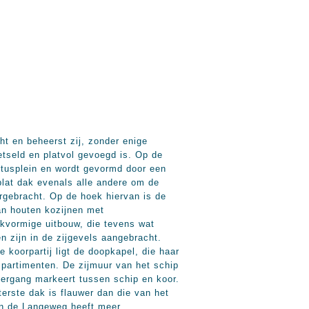
ht en beheerst zij, zonder enige
tseld en platvol gevoegd is. Op de
rtusplein en wordt gevormd door een
plat dak evenals alle andere om de
rgebracht. Op de hoek hiervan is de
an houten kozijnen met
okvormige uitbouw, die tevens wat
n zijn in de zijgevels aangebracht.
 koorpartij ligt de doopkapel, die haar
mpartimenten. De zijmuur van het schip
overgang markeert tussen schip en koor.
erste dak is flauwer dan die van het
aan de Langeweg heeft meer