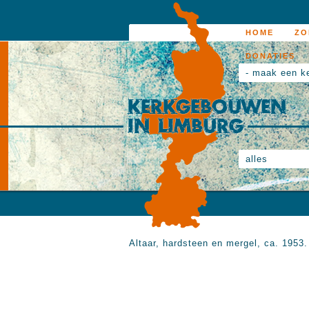
HOME
ZO
DONATIES
- maak een k
alles
Altaar, hardsteen en mergel, ca. 1953