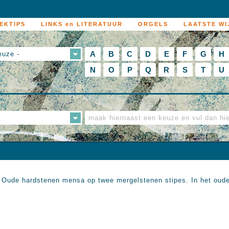
EKTIPS
LINKS en LITERATUUR
ORGELS
LAATSTE WI
A
B
C
D
E
F
G
H
euze -
N
O
P
Q
R
S
T
U
. Oude hardstenen mensa op twee mergelstenen stipes. In het oude