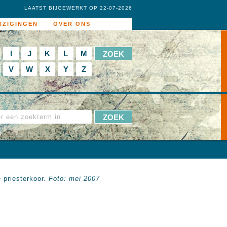
LAATST BIJGEWERKT OP 22-07-2026
JZIGINGEN
OVER ONS
I
J
K
L
M
V
W
X
Y
Z
 priesterkoor.
Foto: mei 2007