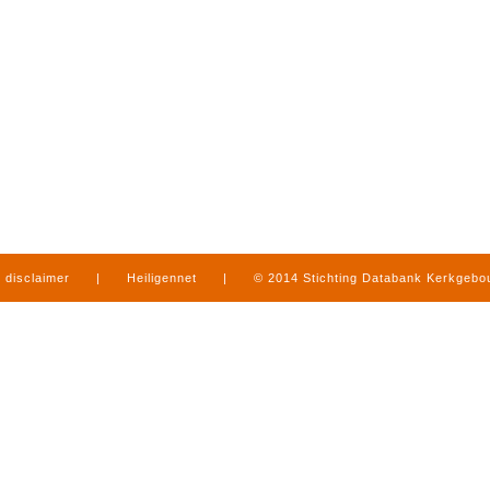
disclaimer
|
Heiligennet
|
© 2014 Stichting Databank Kerkgeb
in Limburg
|
produced by
www.mediamens.nl