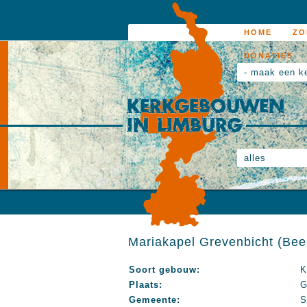
HOME
ZO
DONATIES
- maak een k
alles
Mariakapel Grevenbicht (Beel
Soort gebouw:
K
Plaats:
G
Gemeente:
S