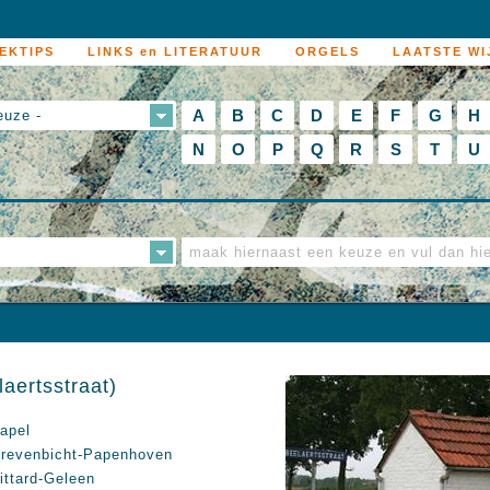
EKTIPS
LINKS en LITERATUUR
ORGELS
LAATSTE WI
A
B
C
D
E
F
G
H
euze -
N
O
P
Q
R
S
T
U
aertsstraat)
apel
revenbicht-Papenhoven
ittard-Geleen