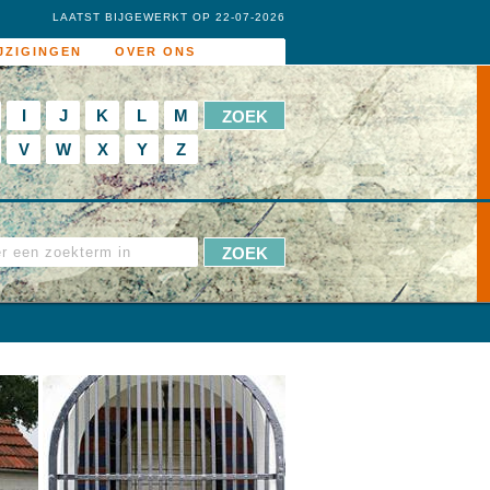
LAATST BIJGEWERKT OP 22-07-2026
JZIGINGEN
OVER ONS
I
J
K
L
M
V
W
X
Y
Z