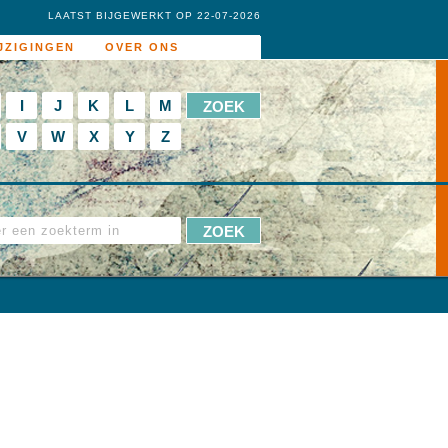
LAATST BIJGEWERKT OP 22-07-2026
JZIGINGEN
OVER ONS
I
J
K
L
M
V
W
X
Y
Z