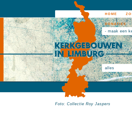
HOME
ZO
DONATIES
- maak een k
alles
Foto: Collectie Roy Jaspers