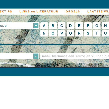
EKTIPS
LINKS en LITERATUUR
ORGELS
LAATSTE WI
A
B
C
D
E
F
G
H
euze -
N
O
P
Q
R
S
T
U