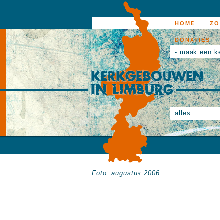
HOME
ZO
DONATIES
- maak een k
alles
Foto: augustus 2006