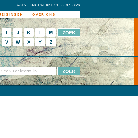
LAATST BIJGEWERKT OP 22-07-2026
JZIGINGEN
OVER ONS
I
J
K
L
M
V
W
X
Y
Z