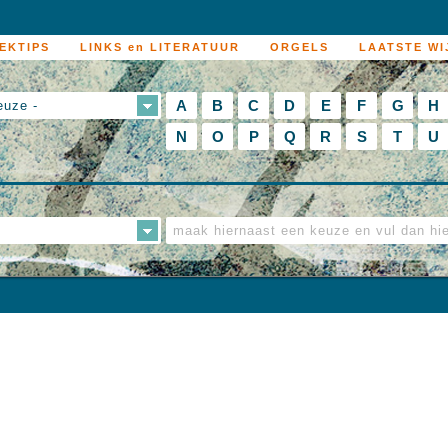
EKTIPS
LINKS en LITERATUUR
ORGELS
LAATSTE WI
A
B
C
D
E
F
G
H
euze -
N
O
P
Q
R
S
T
U