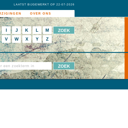
LAATST BIJGEWERKT OP 22-07-2026
JZIGINGEN
OVER ONS
I
J
K
L
M
V
W
X
Y
Z