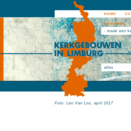
HOME
ZO
DONATIES
- maak een k
alles
Foto: Leo Van Loo, april 2017