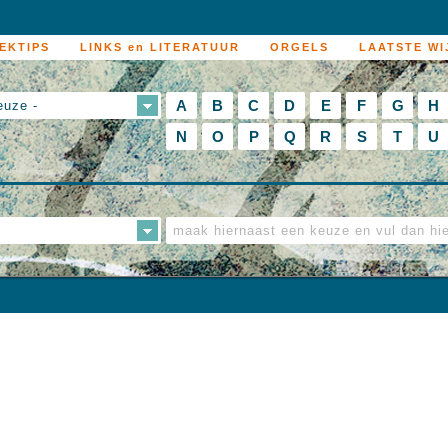
EKTIPS
LINKS en LITERATUUR
ORGELS
LAATSTE WI
A
B
C
D
E
F
G
H
euze -
N
O
P
Q
R
S
T
U