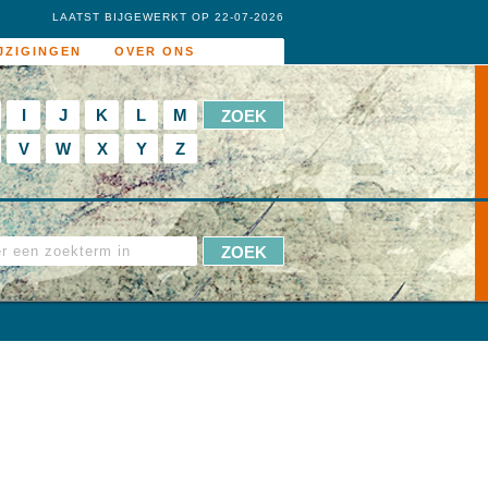
LAATST BIJGEWERKT OP 22-07-2026
JZIGINGEN
OVER ONS
I
J
K
L
M
V
W
X
Y
Z