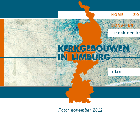
HOME
ZO
DONATIES
- maak een k
alles
Foto: november 2012