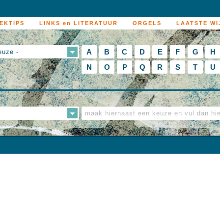
EKTIPS
LINKS en LITERATUUR
ORGELS
LAATSTE WI
A
B
C
D
E
F
G
H
euze -
N
O
P
Q
R
S
T
U