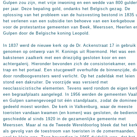
Gulpen zou zijn, met vrije inwoning en een wedde van 800 gulde
per jaar. Deze bepaling gold, ondanks het Belgisch gezag. De
oplossing van het probleem van de huisvesting bestond in 1835 u
het verlenen van een subsidie ten behoeve van een kerkgebouw
voor de protestantse gemeenten van Beek, Meerssen, Heerlen e
Gulpen door de Belgische koning Leopold.
In 1837 werd de nieuwe kerk op de Dr. Ackenstraat 17 in gebruik
genomen op ontwerp van H. Konings uit Roermond. Het was een
bakstenen zaalkerk met een driezijdig gesloten koor en een
achtergalerij. Hieronder bevonden zich de consistoriekamer, een
trap en het portaal. Een stucgewelf overhuifde de binnenzijde, di
door rondboogvensters werd verlicht. Op het zadeldak met leien
stond een dakruiter. De voorzijde was versierd met
neoclassicistische elementen. Tevens werd rondom de eigen ker
een begraafplaats aangelegd. In 1956 werden de gemeenten Vaa
en Gulpen samengevoegd tot één standplaats, zodat de dominee
gedeeld moest worden. De kerk in Valkenburg, waar de meeste
toeristen vandaan kwamen (en komen) was gesloten, de bedieni
geschiedde al sinds 1920 in de gezamenlijke gemeente met
Meerssen. Maar al na de Tweede Wereldoorlog bleek dat het kerk
als gevolg van de toestroom van toeristen in de zomermaanden,