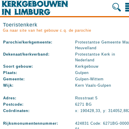
Toeristenkerk
Ga naar site van het gebouw c.q. de parochie
Parochie/kerkgemeente:
Protestantse Gemeente Ma
Heuvelland
Dekenaat/kerkverband:
Protestantse Kerk in
Nederland
Soort gebouw:
Kerkgebouw
Plaats:
Gulpen
Gemeente:
Gulpen-Wittem
Wijk:
Kern Vaals-Gulpen
Adres:
Rosstraat 5
Postcode:
6271 BG
Coördinaten:
x: 190428,33, y: 314052,88
Rijksmonumentennummer:
424831 Code: 6271BG-0000