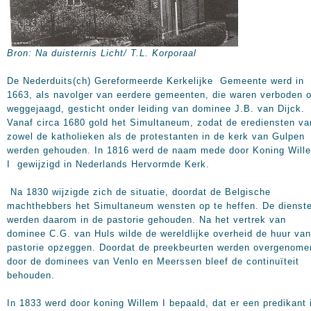
Bron: Na duisternis Licht/ T.L. Korporaal
De Nederduits(ch) Gereformeerde Kerkelijke Gemeente werd in
1663, als navolger van eerdere gemeenten, die waren verboden o
weggejaagd, gesticht onder leiding van dominee J.B. van Dijck.
Vanaf circa 1680 gold het Simultaneum, zodat de erediensten va
zowel de katholieken als de protestanten in de kerk van Gulpen
werden gehouden. In 1816 werd de naam mede door Koning Will
I gewijzigd in Nederlands Hervormde Kerk.
Na 1830 wijzigde zich de situatie, doordat de Belgische
machthebbers het Simultaneum wensten op te heffen. De dienst
werden daarom in de pastorie gehouden. Na het vertrek van
dominee C.G. van Huls wilde de wereldlijke overheid de huur va
pastorie opzeggen. Doordat de preekbeurten werden overgenome
door de dominees van Venlo en Meerssen bleef de continuïteit
behouden.
In 1833 werd door koning Willem I bepaald, dat er een predikant 