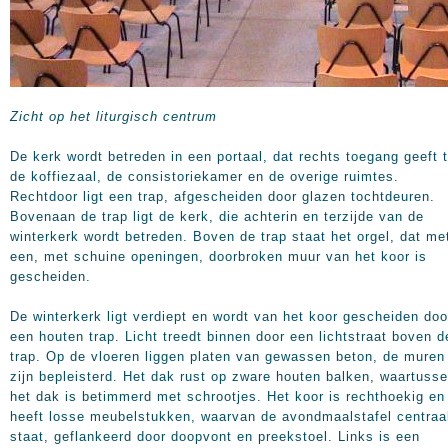
Zicht op het liturgisch centrum
De kerk wordt betreden in een portaal, dat rechts toegang geeft t
de koffiezaal, de consistoriekamer en de overige ruimtes.
Rechtdoor ligt een trap, afgescheiden door glazen tochtdeuren.
Bovenaan de trap ligt de kerk, die achterin en terzijde van de
winterkerk wordt betreden. Boven de trap staat het orgel, dat me
een, met schuine openingen, doorbroken muur van het koor is
gescheiden.
De winterkerk ligt verdiept en wordt van het koor gescheiden doo
een houten trap. Licht treedt binnen door een lichtstraat boven d
trap. Op de vloeren liggen platen van gewassen beton, de muren
zijn bepleisterd. Het dak rust op zware houten balken, waartuss
het dak is betimmerd met schrootjes. Het koor is rechthoekig en
heeft losse meubelstukken, waarvan de avondmaalstafel centraa
staat, geflankeerd door doopvont en preekstoel. Links is een