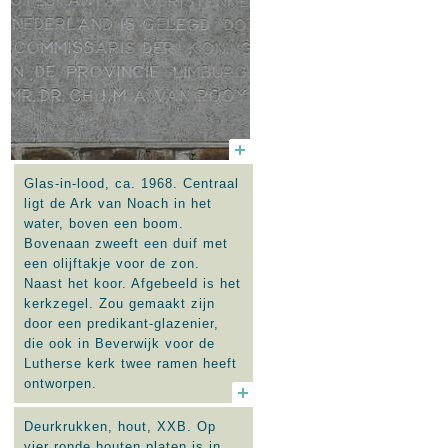
Glas-in-lood, ca. 1968. Centraal
ligt de Ark van Noach in het
water, boven een boom.
Bovenaan zweeft een duif met
een olijftakje voor de zon.
Naast het koor. Afgebeeld is het
kerkzegel. Zou gemaakt zijn
door een predikant-glazenier,
die ook in Beverwijk voor de
Lutherse kerk twee ramen heeft
ontworpen.
Zie ook:
Glasmalerei
Deurkrukken, hout, XXB. Op
vier ronde houten platen is in