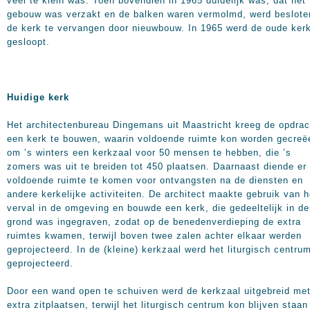
veel te klein was. Toen bovendien in 1965 duidelijk was, dat het
gebouw was verzakt en de balken waren vermolmd, werd beslote
de kerk te vervangen door nieuwbouw. In 1965 werd de oude ker
gesloopt.
Huidige kerk
Het architectenbureau Dingemans uit Maastricht kreeg de opdrac
een kerk te bouwen, waarin voldoende ruimte kon worden gecreë
om ’s winters een kerkzaal voor 50 mensen te hebben, die ’s
zomers was uit te breiden tot 450 plaatsen. Daarnaast diende er
voldoende ruimte te komen voor ontvangsten na de diensten en
andere kerkelijke activiteiten. De architect maakte gebruik van h
verval in de omgeving en bouwde een kerk, die gedeeltelijk in de
grond was ingegraven, zodat op de benedenverdieping de extra
ruimtes kwamen, terwijl boven twee zalen achter elkaar werden
geprojecteerd. In de (kleine) kerkzaal werd het liturgisch centru
geprojecteerd.
Door een wand open te schuiven werd de kerkzaal uitgebreid me
extra zitplaatsen, terwijl het liturgisch centrum kon blijven staan