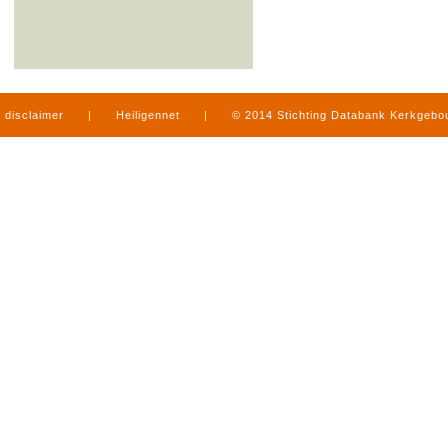
disclaimer
|
Heiligennet
|
© 2014 Stichting Databank Kerkgeb
in Limburg
|
produced by
www.mediamens.nl