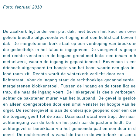
Foto: februari 2010
De zaalkerk ligt onder een plat dak, met boven het koor een ove
gehele breedte uitgevoerde verhoging met een lichtstraat boven 
dak. De mergelstenen kerk staat op een verdieping van breukste
die gedeeltelijk in het talud is ingegraven. De voorgevel is geop
met rechte vensters in de begane grond met links een inham in 
metselwerk, waarin de ingang is gepositioneerd. Bovenaan is ee
driehoek uitgespaard ter hoogte van het koor, waarin een glas-in-
lood raam zit. Rechts wordt de winterkerk verlicht door een
lichtstraat. Voor de ingang staat de rechthoekige gecanneleerde
mergelstenen klokkenstoel. Tussen de ingang en de toren ligt e
trap, die naar de ingang voert. De linkergevel is deels verborgen
achter de bakstenen muren van het buurpand. De gevel is geslot
en alleen opengebroken door een smal venster ter hoogte van he
orgel. De rechtergevel is aan de onderzijde geopend door een de
die toegang geeft tot de zaal. Daarnaast staat een trap, die naar
achteringang van de kerk en het pad naar de pastorie leidt. De
achtergevel is bereikbaar via het genoemde pad en een deur in d
gevel. De rechtergevel is vanaf de trap in de winterkerk tot aan 