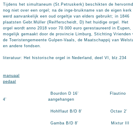
Tijdens het simultaneum (St.Petruskerk) beschikten de hervorm
nog niet over een orgel; na de inge-bruikname van de eigen kerk
werd aanvankelijk een oud orgeltje van elders gebruikt; in 1846
plaatsten Gebr.Müller (Reifferscheidt, D) het huidige orgel. Het
orgel wordt anno 2018 voor 70.000 euro gerestaureerd in Eupen,
mogelijk gemaakt door de provincie Limburg, Stichting Vrienden
de Toeristengemeente Gulpen-Vaals, de Maatschappij van Welst
en andere fondsen.
literatuur: Het historische orgel in Nederland, deel VI, blz.234
manuaal
pedaal
Bourdon D 16’ Flautino
4’ aangehangen
Hohlflaut B/D 8’ Octav 2’
Gamba B/D 8’ Mixtur III