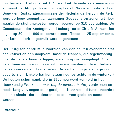
functioneren. Het orgel uit 1846 werd uit de oude kerk meegeno
en naast het liturgisch centrum geplaatst. Na de accordatie door
Bouw- en Restauratiecommissie der Nederlands Hervormde Kerk
werd de bouw gegund aan aannemer Goessens en zonen uit Heer
waarbij de stichtingkosten werden begroot op 310.000 gulden. D
Commissaris der Koningin van Limburg, mr.dr.Ch.J.M.A. van Roo
legde op 30 mei 1966 de eerste steen. Reeds op 25 september d
jaar kon de kerk in gebruik worden genomen.
Het liturgisch centrum is voorzien van een houten avondmaalstaf
een kansel en een doopvont, maar de trappen, die tegenwoordig
over de gehele breedte liggen, waren nog niet aangelegd. Ook
verscheen een nieuw doopvont. Tevens werden in de winterkerk 
banken vervangen door stoelen. De aanhechting-gaten zijn nog
goed te zien. Enkele banken staan nog los achterin de winterker
De houten schuifwand, die in 1968 nog werd vermeld in het
Bouwkundig Weekblad, was (
bij de inventarisatie)
verdwenen en
reeds lang vervangen door gordijnen. Naar verluid functioneerde 
n.l. zo slecht, dat de deuren met drie man gesloten moesten
worden.
Exterieur