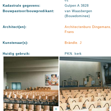
01
Kadastrale gegevens:
Gulpen A 3828
Bouwpastoor/bouwpredikant:
van Waasbergen
(Bouwdominee)
Architect(en):
Architectenburo Dingemans
Frans
Kunstenaar(s):
Brändle. J
Huidig gebruik:
PKN. kerk