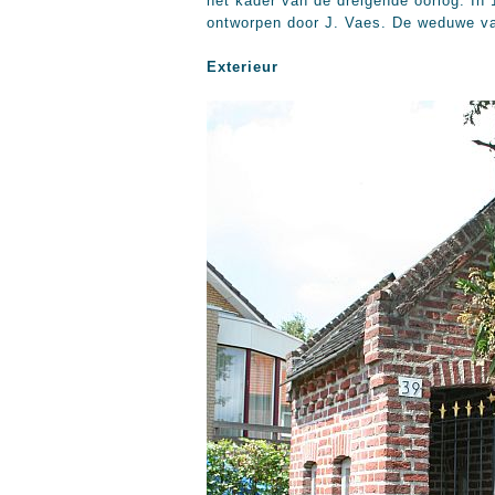
het kader van de dreigende oorlog. I
ontworpen door J. Vaes. De weduwe va
Exterieur