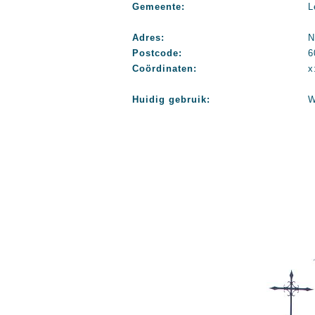
Gemeente:
L
Adres:
N
Postcode:
6
Coördinaten:
x
Huidig gebruik:
W