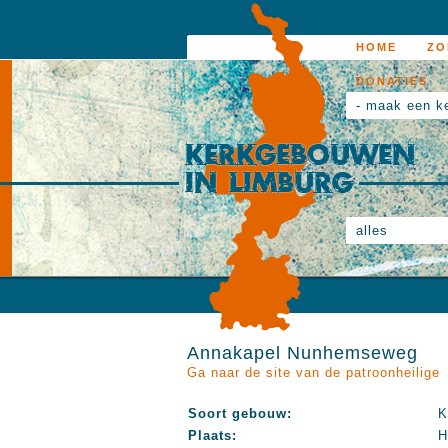
HOME
ZO
DONATIES
- maak een k
alles
Annakapel Nunhemseweg
Ga naar de site van de patroonheilige
Soort gebouw:
K
Plaats:
H