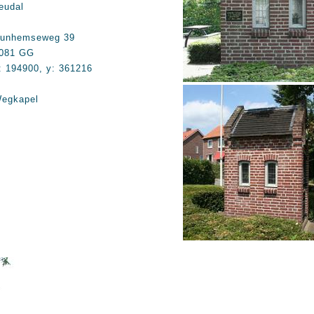
eudal
unhemseweg 39
081 GG
: 194900, y: 361216
egkapel