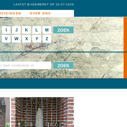
LAATST BIJGEWERKT OP 22-07-2026
JZIGINGEN
OVER ONS
I
J
K
L
M
V
W
X
Y
Z