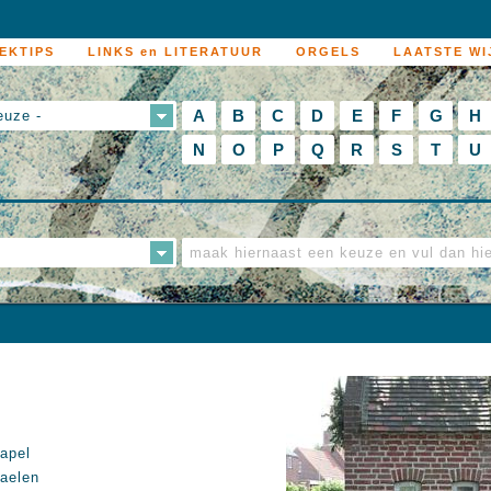
EKTIPS
LINKS en LITERATUUR
ORGELS
LAATSTE WI
A
B
C
D
E
F
G
H
euze -
N
O
P
Q
R
S
T
U
apel
aelen