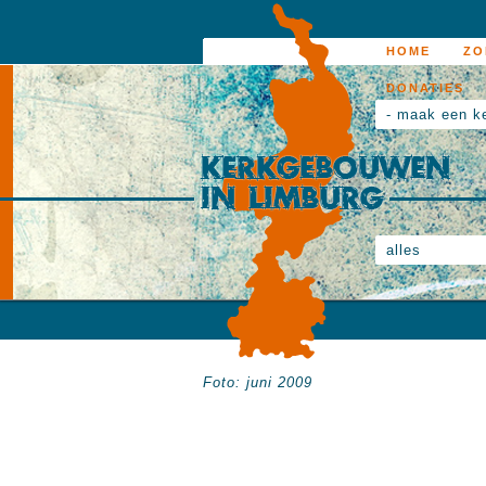
HOME
ZO
DONATIES
- maak een k
alles
Foto: juni 2009