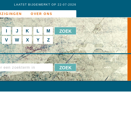
LAATST BIJGEWERKT OP 22-07-2026
JZIGINGEN
OVER ONS
I
J
K
L
M
V
W
X
Y
Z