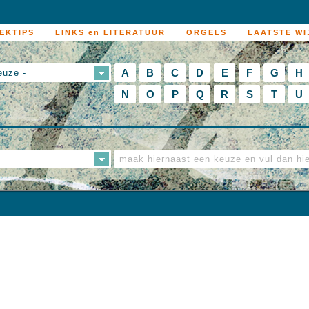
EKTIPS
LINKS en LITERATUUR
ORGELS
LAATSTE WI
A
B
C
D
E
F
G
H
euze -
N
O
P
Q
R
S
T
U