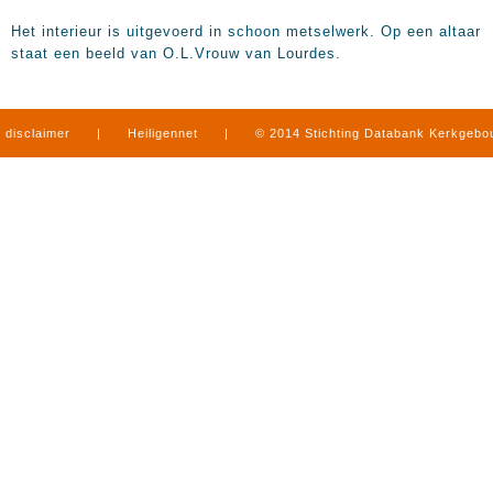
Het interieur is uitgevoerd in schoon metselwerk. Op een altaar
staat een beeld van O.L.Vrouw van Lourdes.
disclaimer
|
Heiligennet
|
© 2014 Stichting Databank Kerkgeb
in Limburg
|
produced by
www.mediamens.nl