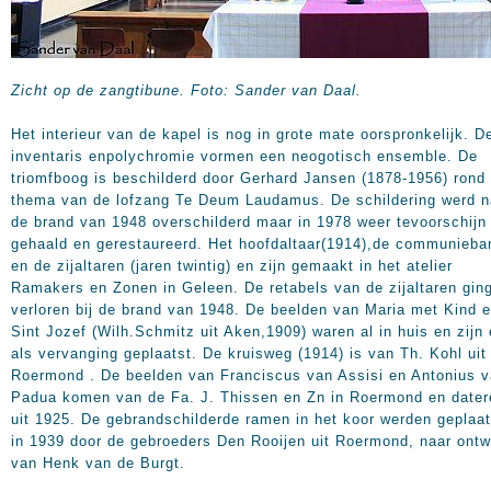
Zicht op de zangtibune. Foto: Sander van Daal.
Het interieur van de kapel is nog in grote mate oorspronkelijk. D
inventaris enpolychromie vormen een neogotisch ensemble. De
triomfboog is beschilderd door Gerhard Jansen (1878-1956) rond
thema van de lofzang Te Deum Laudamus. De schildering werd n
de brand van 1948 overschilderd maar in 1978 weer tevoorschijn
gehaald en gerestaureerd. Het hoofdaltaar(1914),de communieba
en de zijaltaren (jaren twintig) en zijn gemaakt in het atelier
Ramakers en Zonen in Geleen. De retabels van de zijaltaren gin
verloren bij de brand van 1948. De beelden van Maria met Kind 
Sint Jozef (Wilh.Schmitz uit Aken,1909) waren al in huis en zijn 
als vervanging geplaatst. De kruisweg (1914) is van Th. Kohl uit
Roermond . De beelden van Franciscus van Assisi en Antonius 
Padua komen van de Fa. J. Thissen en Zn in Roermond en dater
uit 1925. De gebrandschilderde ramen in het koor werden geplaat
in 1939 door de gebroeders Den Rooijen uit Roermond, naar ontw
van Henk van de Burgt.