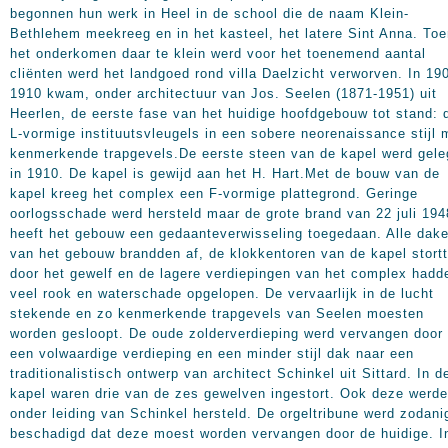
begonnen hun werk in Heel in de school die de naam Klein-
Bethlehem meekreeg en in het kasteel, het latere Sint Anna. To
het onderkomen daar te klein werd voor het toenemend aantal
cliënten werd het landgoed rond villa Daelzicht verworven. In 19
1910 kwam, onder architectuur van Jos. Seelen (1871-1951) uit
Heerlen, de eerste fase van het huidige hoofdgebouw tot stand: 
L-vormige instituutsvleugels in een sobere neorenaissance stijl 
kenmerkende trapgevels.De eerste steen van de kapel werd gele
in 1910. De kapel is gewijd aan het H. Hart.Met de bouw van de
kapel kreeg het complex een F-vormige plattegrond. Geringe
oorlogsschade werd hersteld maar de grote brand van 22 juli 194
heeft het gebouw een gedaanteverwisseling toegedaan. Alle dak
van het gebouw brandden af, de klokkentoren van de kapel stort
door het gewelf en de lagere verdiepingen van het complex hadd
veel rook en waterschade opgelopen. De vervaarlijk in de lucht
stekende en zo kenmerkende trapgevels van Seelen moesten
worden gesloopt. De oude zolderverdieping werd vervangen door
een volwaardige verdieping en een minder stijl dak naar een
traditionalistisch ontwerp van architect Schinkel uit Sittard. In d
kapel waren drie van de zes gewelven ingestort. Ook deze werd
onder leiding van Schinkel hersteld. De orgeltribune werd zodani
beschadigd dat deze moest worden vervangen door de huidige. I