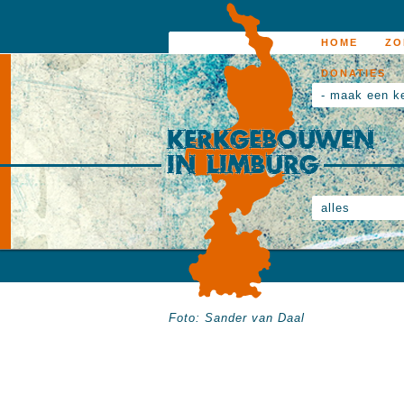
HOME
ZO
DONATIES
- maak een k
alles
Foto: Sander van Daal