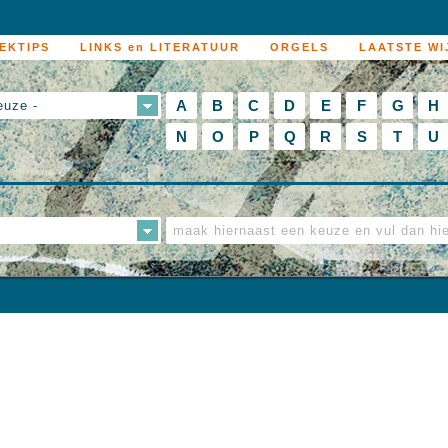
EKTIPS
LINKS en LITERATUUR
ORGELS
LAATSTE WI
A
B
C
D
E
F
G
H
euze -
N
O
P
Q
R
S
T
U