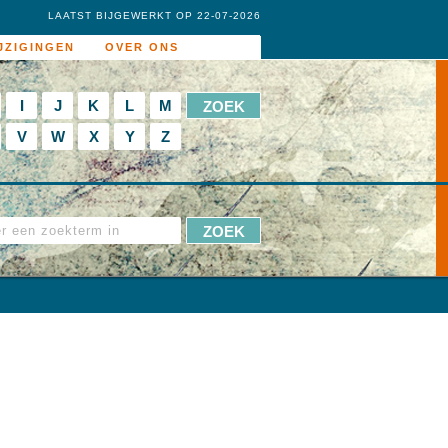
LAATST BIJGEWERKT OP 22-07-2026
JZIGINGEN
OVER ONS
I
J
K
L
M
V
W
X
Y
Z