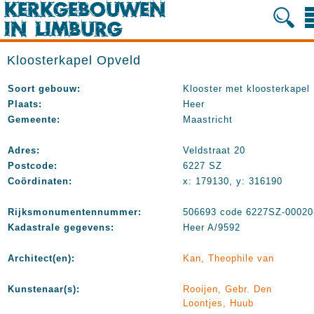
Kloosterkapel Opveld
Soort gebouw:
Klooster met kloosterkapel
Plaats:
Heer
Gemeente:
Maastricht
Adres:
Veldstraat 20
Postcode:
6227 SZ
Coördinaten:
x: 179130, y: 316190
Rijksmonumentennummer:
506693 code 6227SZ-00020
Kadastrale gegevens:
Heer A/9592
Architect(en):
Kan, Theophile van
Kunstenaar(s):
Rooijen, Gebr. Den
Loontjes, Huub