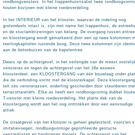
rondboogvensters. In het trappenhuisrisaliet twee rondboogvorm
houten kozijnen met kleine roedeverdeling.
In het INTERIEUR van het klooster, waarvan de indeling nog
grotendeels intact is, zijn met name het trappenhuis, de entreeh
en de stuclambrizeringen van belang. De overgang tussen entree
en kloostergang wordt gemarkeerd door een op twee kolommen 
teerlingkapitelen rustende boog. Deze twee kolommen zijn identi
aan de betonbuizen van de kapelentree.
Dwars op de achtergevel, in het verlengde van de meest oostelij
vensteras en tegen de achtergevel van het 18e eeuwse
kloosterdeel, een KLOOSTERGANG van één bouwlaag onder plat
die de verbinding vormt met de kloosterkapel. Deze kloostergan
telt zes vensterassen, onderling gescheiden door steunberen me
terracottareliëfs. Elke as heeft een rondboogvormig dubbel hout
T-venster met kleine roedeverdeling. Het platte dak van de
kloostergang wordt aan het oog onttrokken door een eenvoudige
attiek.
De straatgevel van het klooster is geheel gepleisterd, voorzien 
imitatievoegen, rondboogvormige geprofileerde gestucte
vensterlijsten en hardstenen dorpels. De achtergevel van het