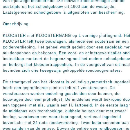
van rijkswege beschermde 18e eeuwse kloostervleugel aan de
oostzijde en het schoolgebouw uit 1903 aan de westzijde.
Laatstgenoemd schoolgebouw is uitgesloten van bescherming.
Omschrijving
KLOOSTER met KLOOSTERGANG op L-vormige plattegrond. He
KLOOSTER telt twee bouwlagen, alsmede een souterrain en een
zolderverdieping. Het geheel wordt gedekt door een zadeldak me
muldenpannen en bakgoten. Een voor- en achtergevelrisaliet ond
insteekkap markeert de begrenzing met het oudere schoolgebou
en herbergt het kloostertrappenhuis. In de voorgevel van dit risal
bevinden zich drie tweegewijs gekoppelde rondboogvensters.
De straatgevel van het klooster is volledig symmetrisch ingedeel
heeft een geprofileerde plint en telt vijf vensterassen. De
vensterassen worden onderling gescheiden door lisenen, de
bouwlagen door een profiellijst. De middenas wordt bekroond doo
een topgevel met nis, waarin een H.Hartbeeld. In de eerste laag
de middenas een rechthoekige, dubbele houten deur met zwaar
beslag, waarboven een vooruitspringend, verticaal ingedeeld
bovenlicht met 24-ruits roedeverdeling. Twee bolornamenten aan
weerszijden van de entree. Boven de entree een rondboogvormig