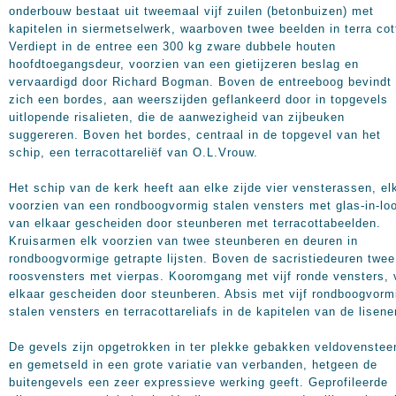
onderbouw bestaat uit tweemaal vijf zuilen (betonbuizen) met
kapitelen in siermetselwerk, waarboven twee beelden in terra cot
Verdiept in de entree een 300 kg zware dubbele houten
hoofdtoegangsdeur, voorzien van een gietijzeren beslag en
vervaardigd door Richard Bogman. Boven de entreeboog bevindt
zich een bordes, aan weerszijden geflankeerd door in topgevels
uitlopende risalieten, die de aanwezigheid van zijbeuken
suggereren. Boven het bordes, centraal in de topgevel van het
schip, een terracottareliëf van O.L.Vrouw.
Het schip van de kerk heeft aan elke zijde vier vensterassen, el
voorzien van een rondboogvormig stalen vensters met glas-in-lo
van elkaar gescheiden door steunberen met terracottabeelden.
Kruisarmen elk voorzien van twee steunberen en deuren in
rondboogvormige getrapte lijsten. Boven de sacristiedeuren twee
roosvensters met vierpas. Kooromgang met vijf ronde vensters, 
elkaar gescheiden door steunberen. Absis met vijf rondboogvorm
stalen vensters en terracottareliafs in de kapitelen van de lisene
De gevels zijn opgetrokken in ter plekke gebakken veldovenstee
en gemetseld in een grote variatie van verbanden, hetgeen de
buitengevels een zeer expressieve werking geeft. Geprofileerde