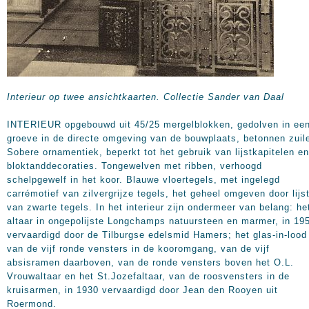
Interieur op twee ansichtkaarten. Collectie Sander van Daal
INTERIEUR opgebouwd uit 45/25 mergelblokken, gedolven in ee
groeve in de directe omgeving van de bouwplaats, betonnen zuil
Sobere ornamentiek, beperkt tot het gebruik van lijstkapitelen en
bloktanddecoraties. Tongewelven met ribben, verhoogd
schelpgewelf in het koor. Blauwe vloertegels, met ingelegd
carrémotief van zilvergrijze tegels, het geheel omgeven door lijs
van zwarte tegels. In het interieur zijn ondermeer van belang: he
altaar in ongepolijste Longchamps natuursteen en marmer, in 19
vervaardigd door de Tilburgse edelsmid Hamers; het glas-in-lood
van de vijf ronde vensters in de kooromgang, van de vijf
absisramen daarboven, van de ronde vensters boven het O.L.
Vrouwaltaar en het St.Jozefaltaar, van de roosvensters in de
kruisarmen, in 1930 vervaardigd door Jean den Rooyen uit
Roermond.