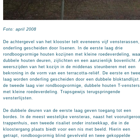
Foto: april 2008
De achtergevel van het klooster telt eveneens vijf vensterassen,
onderling gescheiden door lisenen. In de eerste laag drie
rondboogvormige houten kozijnen met kleine roedeverdeling, waa
dubbele houten deuren, zijlichten en een aanzienlijk bovenlicht.
weerszijden van het kozijn in de middenas steunberen met een
bekroning in de vorm van een terracotta-reliëf. De eerste en twe
laag worden onderling gescheiden door een dubbele bloktandlijst.
de tweede laag vier rondboogvormige, dubbele houten T-vensters
met kleine roedeverdeling. Trapsgewijs terugspringende
vensterlijsten.
De dubbele deuren van de eerste laag geven toegang tot een
bordes. In de meest westelijke vensteras, naast het vooruitgero
trappenhuis, een tweede risaliet onder insteekkap, die in de
kloostergang plaats biedt voor een nis met beeld. Hierin een
getrapt, rondboogvormig blind gevelveld en twee gekoppelde