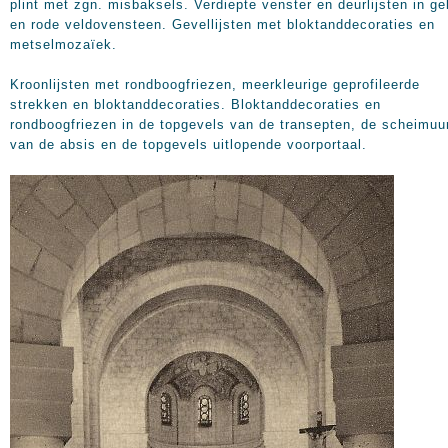
plint met zgn. misbaksels. Verdiepte venster en deurlijsten in ge
en rode veldovensteen. Gevellijsten met bloktanddecoraties en
metselmozaïek.
Kroonlijsten met rondboogfriezen, meerkleurige geprofileerde
strekken en bloktanddecoraties. Bloktanddecoraties en
rondboogfriezen in de topgevels van de transepten, de scheimuu
van de absis en de topgevels uitlopende voorportaal.