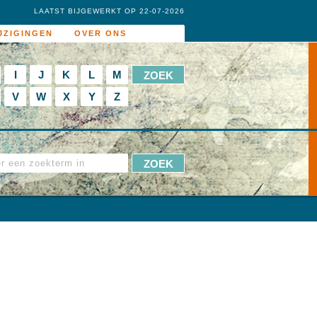
LAATST BIJGEWERKT OP 22-07-2026
JZIGINGEN
OVER ONS
I
J
K
L
M
V
W
X
Y
Z