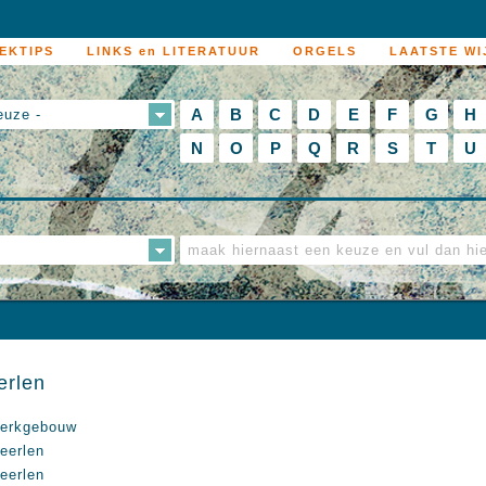
EKTIPS
LINKS en LITERATUUR
ORGELS
LAATSTE WI
A
B
C
D
E
F
G
H
euze -
N
O
P
Q
R
S
T
U
erlen
erkgebouw
eerlen
eerlen