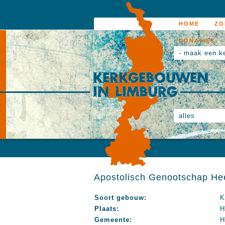
HOME
ZO
DONATIES
- maak een k
alles
Apostolisch Genootschap He
Soort gebouw:
K
Plaats:
H
Gemeente:
H