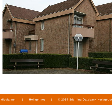
disclaimer
|
Heiligennet
|
© 2014 Stichting Databank Kerkgeb
in Limburg
|
produced by
www.mediamens.nl