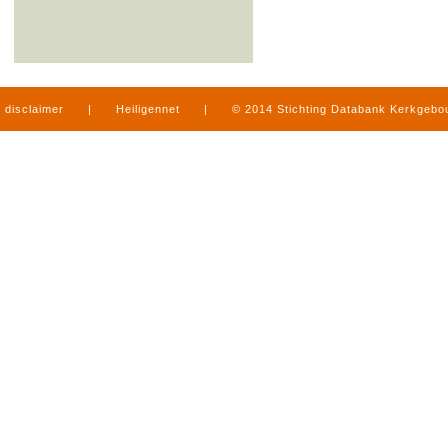
disclaimer
|
Heiligennet
|
© 2014 Stichting Databank Kerkgeb
in Limburg
|
produced by
www.mediamens.nl