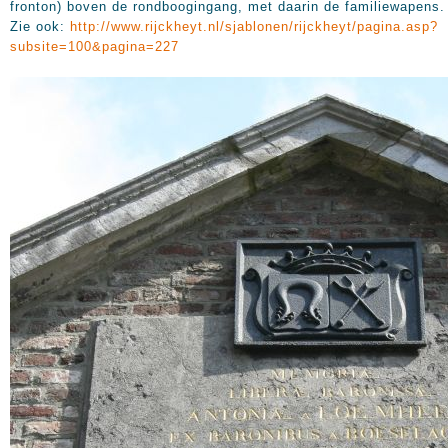
fronton) boven de rondboogingang, met daarin de familiewapens.
Zie ook:
http://www.rijckheyt.nl/sjablonen/rijckheyt/pagina.asp?
subsite=100&pagina=227