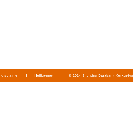
disclaimer
|
Heiligennet
|
© 2014 Stichting Databank Kerkgeb
in Limburg
|
produced by
www.mediamens.nl