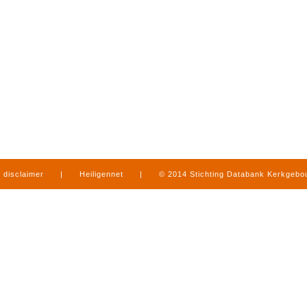
disclaimer
|
Heiligennet
|
© 2014 Stichting Databank Kerkgeb
in Limburg
|
produced by
www.mediamens.nl