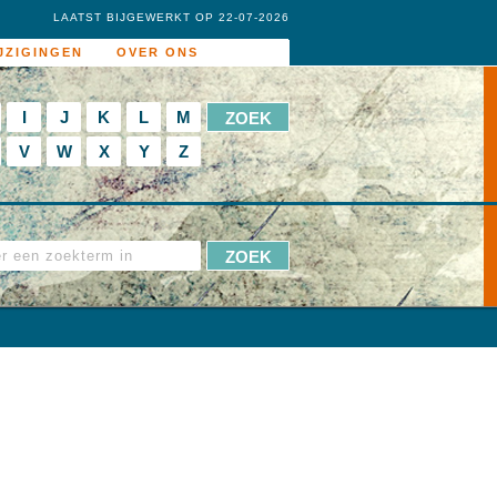
LAATST BIJGEWERKT OP 22-07-2026
JZIGINGEN
OVER ONS
I
J
K
L
M
V
W
X
Y
Z