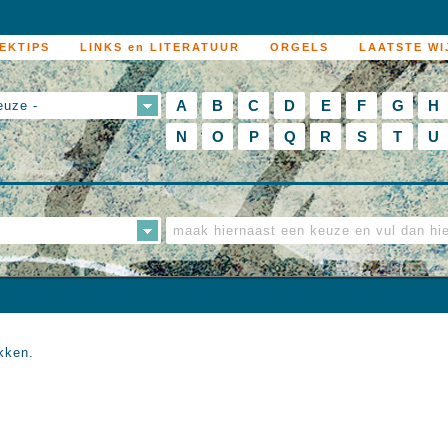
EKTIPS
LINKS en LITERATUUR
ORGELS
LAATSTE WI
A
B
C
D
E
F
G
H
euze -
N
O
P
Q
R
S
T
U
kken.