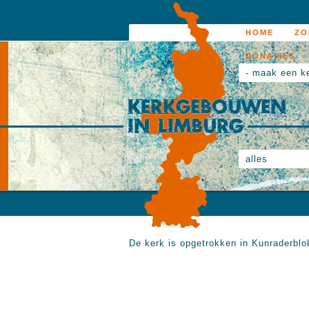
HOME
ZO
DONATIES
- maak een k
alles
De kerk is opgetrokken in Kunraderblo