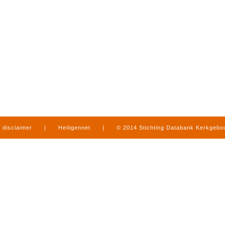
disclaimer
|
Heiligennet
|
© 2014 Stichting Databank Kerkgeb
in Limburg
|
produced by
www.mediamens.nl