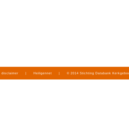
disclaimer
|
Heiligennet
|
© 2014 Stichting Databank Kerkgeb
in Limburg
|
produced by
www.mediamens.nl