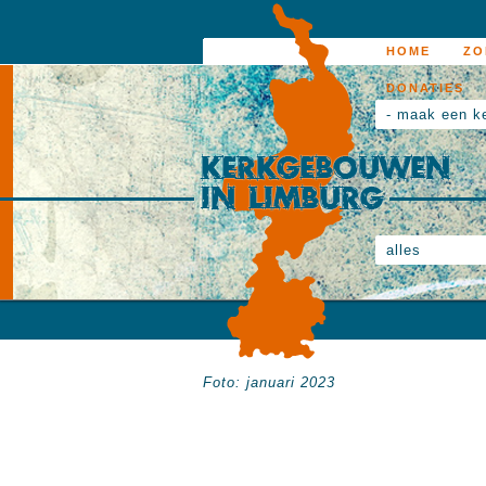
HOME
ZO
DONATIES
- maak een k
alles
Foto: januari 2023