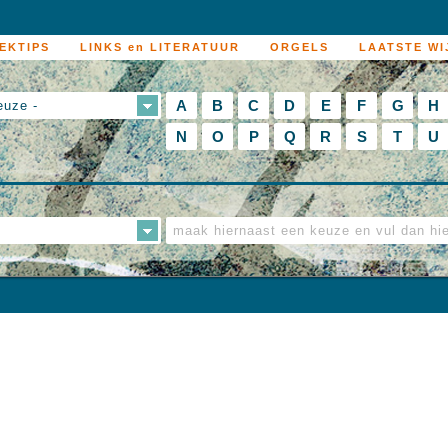
EKTIPS
LINKS en LITERATUUR
ORGELS
LAATSTE WI
A
B
C
D
E
F
G
H
euze -
N
O
P
Q
R
S
T
U