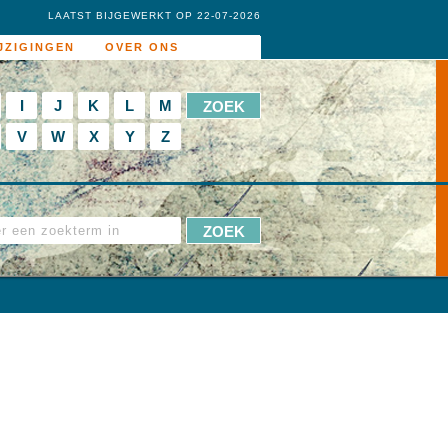
LAATST BIJGEWERKT OP 22-07-2026
JZIGINGEN
OVER ONS
I
J
K
L
M
V
W
X
Y
Z