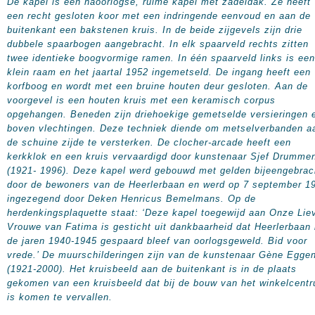
De kapel is een naoorlogse, ruime kapel met zadeldak. Ze heeft
een recht gesloten koor met een indringende eenvoud en aan de
buitenkant een bakstenen kruis. In de beide zijgevels zijn drie
dubbele spaarbogen aangebracht. In elk spaarveld rechts zitten
twee identieke boogvormige ramen. In één spaarveld links is een
klein raam en het jaartal 1952 ingemetseld. De ingang heeft een
korfboog en wordt met een bruine houten deur gesloten. Aan de
voorgevel is een houten kruis met een keramisch corpus
opgehangen. Beneden zijn driehoekige gemetselde versieringen 
boven vlechtingen. Deze techniek diende om metselverbanden a
de schuine zijde te versterken. De clocher-arcade heeft een
kerkklok en een kruis vervaardigd door kunstenaar Sjef Drumme
(1921- 1996). Deze kapel werd gebouwd met gelden bijeengebrac
door de bewoners van de Heerlerbaan en werd op 7 september 1
ingezegend door Deken Henricus Bemelmans. Op de
herdenkingsplaquette staat: ‘Deze kapel toegewijd aan Onze Lie
Vrouwe van Fatima is gesticht uit dankbaarheid dat Heerlerbaan 
de jaren 1940-1945 gespaard bleef van oorlogsgeweld. Bid voor
vrede.’ De muurschilderingen zijn van de kunstenaar Gène Egge
(1921-2000). Het kruisbeeld aan de buitenkant is in de plaats
gekomen van een kruisbeeld dat bij de bouw van het winkelcent
is komen te vervallen.