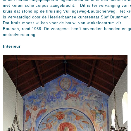
met keramische corpus aangebracht. Dit is ter vervanging van 
kruis dat stond op de kruising Vullingsweg-Bautscherweg. Het kr
is vervaardigd door de Heerlerbaanse kunstenaar Sjef Drummen.
Dat kruis moest wijken voor de bouw van winkelcentrum d’r
Bautsch, rond 1968. De voorgevel heeft bovendien beneden enig
metselversiering.
Interieur