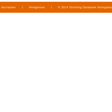
disclaimer
|
Heiligennet
|
© 2014 Stichting Databank Kerkgeb
in Limburg
|
produced by
www.mediamens.nl