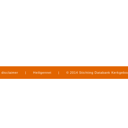
disclaimer
|
Heiligennet
|
© 2014 Stichting Databank Kerkgeb
in Limburg
|
produced by
www.mediamens.nl