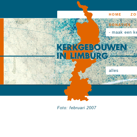
HOME
ZO
DONATIES
- maak een k
alles
Foto: februari 2007