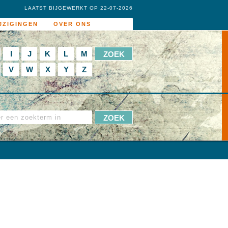
LAATST BIJGEWERKT OP 22-07-2026
JZIGINGEN
OVER ONS
I
J
K
L
M
V
W
X
Y
Z