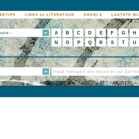
EKTIPS
LINKS en LITERATUUR
ORGELS
LAATSTE WI
A
B
C
D
E
F
G
H
euze -
N
O
P
Q
R
S
T
U