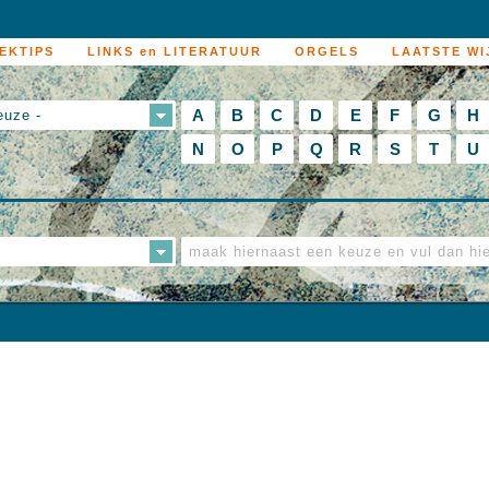
EKTIPS
LINKS en LITERATUUR
ORGELS
LAATSTE WI
A
B
C
D
E
F
G
H
euze -
N
O
P
Q
R
S
T
U