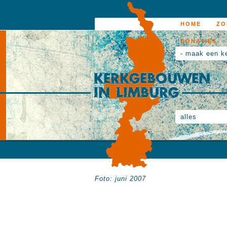
HOME
ZO
DONATIES
- maak een k
alles
Foto: juni 2007