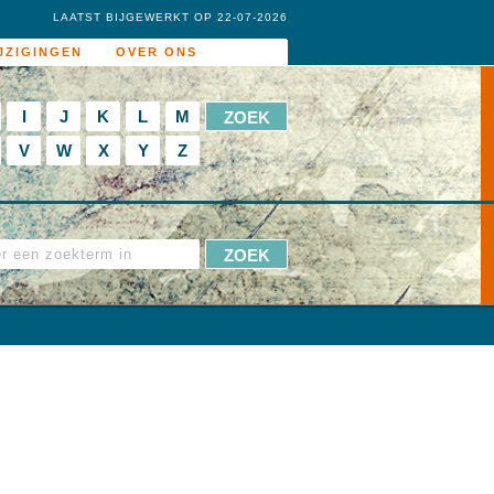
LAATST BIJGEWERKT OP 22-07-2026
JZIGINGEN
OVER ONS
I
J
K
L
M
V
W
X
Y
Z