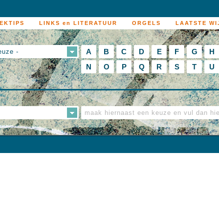
EKTIPS
LINKS en LITERATUUR
ORGELS
LAATSTE WI
A
B
C
D
E
F
G
H
euze -
N
O
P
Q
R
S
T
U