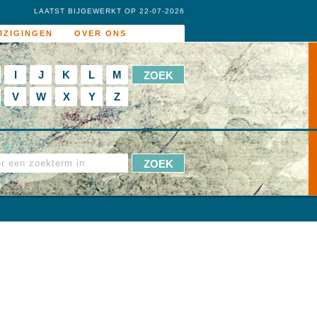
LAATST BIJGEWERKT OP 22-07-2026
JZIGINGEN
OVER ONS
I
J
K
L
M
V
W
X
Y
Z