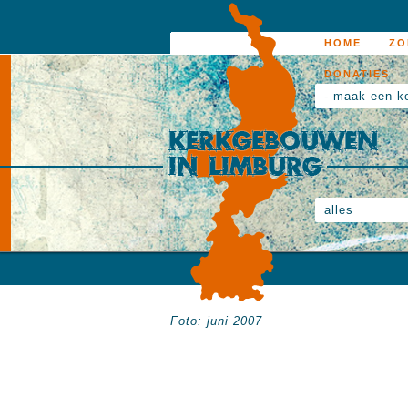
HOME
ZO
DONATIES
- maak een k
alles
Foto: juni 2007