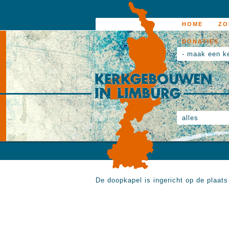
HOME
ZO
DONATIES
- maak een k
alles
De doopkapel is ingericht op de plaats 