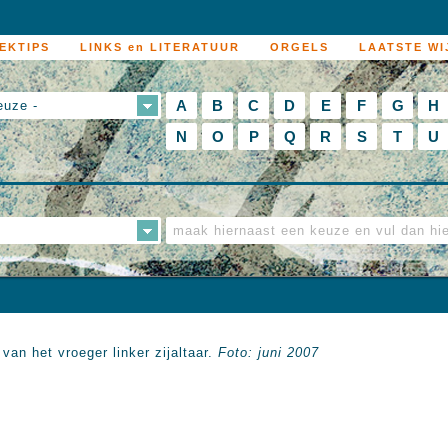
EKTIPS
LINKS en LITERATUUR
ORGELS
LAATSTE WI
A
B
C
D
E
F
G
H
euze -
N
O
P
Q
R
S
T
U
van het vroeger linker zijaltaar.
Foto: juni 2007