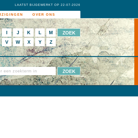
LAATST BIJGEWERKT OP 22-07-2026
JZIGINGEN
OVER ONS
I
J
K
L
M
V
W
X
Y
Z