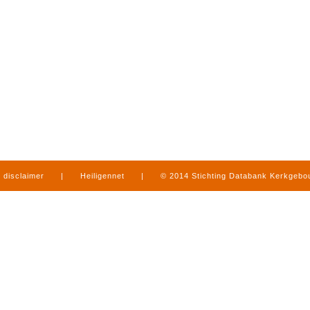
disclaimer
|
Heiligennet
|
© 2014 Stichting Databank Kerkgeb
in Limburg
|
produced by
www.mediamens.nl