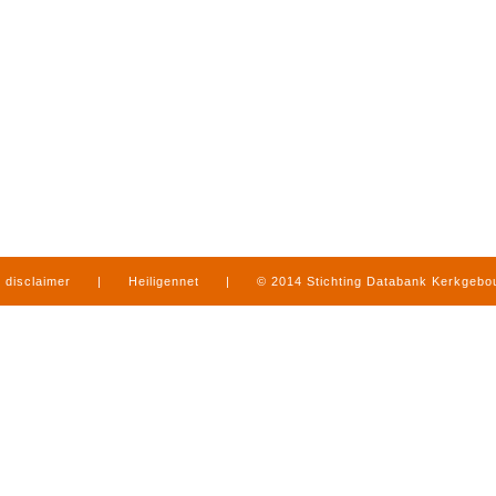
disclaimer
|
Heiligennet
|
© 2014 Stichting Databank Kerkgeb
in Limburg
|
produced by
www.mediamens.nl