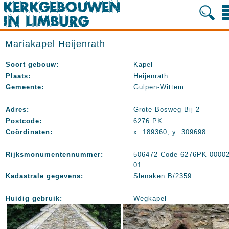
Mariakapel Heijenrath
Soort gebouw:
Kapel
Plaats:
Heijenrath
Gemeente:
Gulpen-Wittem
Adres:
Grote Bosweg Bij 2
Postcode:
6276 PK
Coördinaten:
x: 189360, y: 309698
Rijksmonumentennummer:
506472 Code 6276PK-00002
01
Kadastrale gegevens:
Slenaken B/2359
Huidig gebruik:
Wegkapel