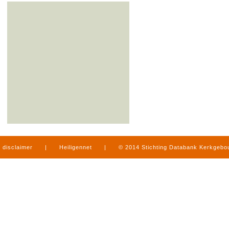
disclaimer
|
Heiligennet
|
© 2014 Stichting Databank Kerkgeb
in Limburg
|
produced by
www.mediamens.nl