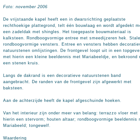
Foto: november 2006
De vrijstaande kapel heeft een in dwarsrichting geplaatste
rechthoekige plattegrond, telt één bouwlaag en wordt afgedekt m
een zadeldak met shingles. Het toegepaste bouwmateriaal is
kalksteen. Rondboogvormige entree met smeedijzeren hek. Stal
rondboogvormige vensters. Entree en vensters hebben decoratie
natuurstenen omlijstingen. De frontgevel loopt uit in een topgeve
met hierin een kleine beeldennis met Mariabeeldje, en bekroond
een stenen kruis.
Langs de dakrand is een decoratieve natuurstenen band
aangebracht. De randen van de frontgevel zijn afgewerkt met
baksteen.
Aan de achterzijde heeft de kapel afgeschuinde hoeken.
Van het interieur zijn onder meer van belang: terrazzo vloer met
hierin een stervorm; houten altaar; rondboogvormige beeldennis
Mariabeeld; tongewelf.
Waardering