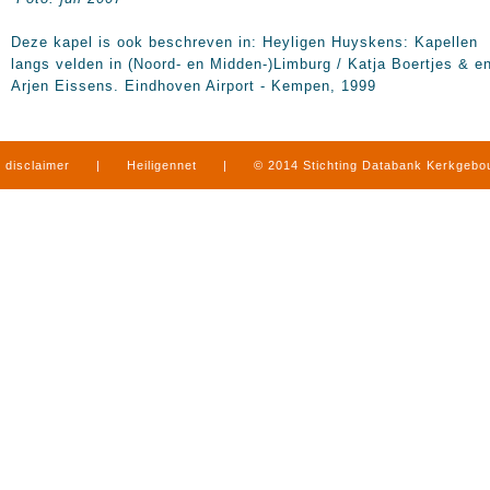
Deze kapel is ook beschreven in: Heyligen Huyskens: Kapellen
langs velden in (Noord- en Midden-)Limburg / Katja Boertjes & e
Arjen Eissens. Eindhoven Airport - Kempen, 1999
disclaimer
|
Heiligennet
|
© 2014 Stichting Databank Kerkgeb
in Limburg
|
produced by
www.mediamens.nl