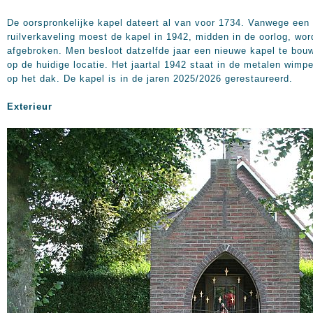
De oorspronkelijke kapel dateert al van voor 1734. Vanwege een
ruilverkaveling moest de kapel in 1942, midden in de oorlog, wo
afgebroken. Men besloot datzelfde jaar een nieuwe kapel te bou
op de huidige locatie. Het jaartal 1942 staat in de metalen wimpe
op het dak. De kapel is in de jaren 2025/2026 gerestaureerd.
Exterieur