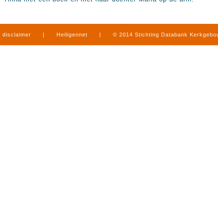
disclaimer
|
Heiligennet
|
© 2014 Stichting Databank Kerkgeb
in Limburg
|
produced by
www.mediamens.nl