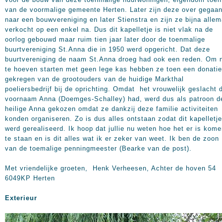
van de voormalige gemeente Herten. Later zijn deze over gegaa
naar een bouwvereniging en later Stienstra en zijn ze bijna allem
verkocht op een enkel na. Dus dit kapelletje is niet vlak na de
oorlog gebouwd maar ruim tien jaar later door de toenmalige
buurtvereniging St.Anna die in 1950 werd opgericht. Dat deze
buurtvereniging de naam St.Anna droeg had ook een reden. Om n
te hoeven starten met geen lege kas hebben ze toen een donatie
gekregen van de grootouders van de huidige Markthal
poeliersbedrijf bij de oprichting. Omdat het vrouwelijk geslacht 
voornaam Anna (Doemges-Schalley) had, werd dus als patroon d
heilige Anna gekozen omdat ze dankzij deze familie activiteiten
konden organiseren. Zo is dus alles ontstaan zodat dit kapelletje
werd gerealiseerd. Ik hoop dat jullie nu weten hoe het er is kom
te staan en is dit alles wat ik er zeker van weet. Ik ben de zoon
van de toemalige penningmeester (Bearke van de post).
Met vriendelijke groeten, Henk Verheesen, Achter de hoven 54
6049KP Herten
Exterieur