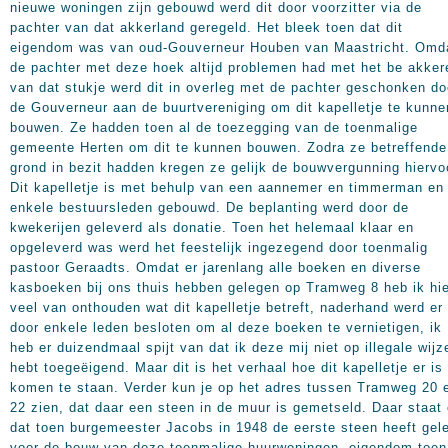
nieuwe woningen zijn gebouwd werd dit door voorzitter via de
pachter van dat akkerland geregeld. Het bleek toen dat dit
eigendom was van oud-Gouverneur Houben van Maastricht. Omd
de pachter met deze hoek altijd problemen had met het be akker
van dat stukje werd dit in overleg met de pachter geschonken do
de Gouverneur aan de buurtvereniging om dit kapelletje te kunne
bouwen. Ze hadden toen al de toezegging van de toenmalige
gemeente Herten om dit te kunnen bouwen. Zodra ze betreffende
grond in bezit hadden kregen ze gelijk de bouwvergunning hiervo
Dit kapelletje is met behulp van een aannemer en timmerman en
enkele bestuursleden gebouwd. De beplanting werd door de
kwekerijen geleverd als donatie. Toen het helemaal klaar en
opgeleverd was werd het feestelijk ingezegend door toenmalig
pastoor Geraadts. Omdat er jarenlang alle boeken en diverse
kasboeken bij ons thuis hebben gelegen op Tramweg 8 heb ik hie
veel van onthouden wat dit kapelletje betreft, naderhand werd er
door enkele leden besloten om al deze boeken te vernietigen, ik
heb er duizendmaal spijt van dat ik deze mij niet op illegale wijz
hebt toegeëigend. Maar dit is het verhaal hoe dit kapelletje er is
komen te staan. Verder kun je op het adres tussen Tramweg 20 
22 zien, dat daar een steen in de muur is gemetseld. Daar staat
dat toen burgemeester Jacobs in 1948 de eerste steen heeft gel
voor de bouw van deze toenmalige huurwoningen, eigendom toen