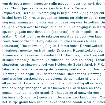
van de post) penningmeester (mijn moeder moest het werk doen)
Bear Cloudt (gemeentewerker) en later Pierre Cuipers
(mijnwerker).Deze buurtvereniging is begin jaren vijftig opgericht
is eind jaren 60 in ruste gegaan en daarna ter ziele omdat er toe
nog maar weinig animo voor was om deze nog voor te zetten. O
terug te komen over het kapelletje, de buurtvereniging is in die ti
opzoek gegaan naar donateurs (sponsors) om dit mogelijk te
maken. Omdat toen aan de rijksweg nog diverse bedrijven lagen
zoals transportbedrijf Cox, café de Douche (nu een chinees
restaurant), Rozenkwekerij August Timmermans. Rozenkwekerij
Inderhees, groente- en fruithandel Driessen, Rozenkwekerij Jean
Timmermans ,Levensmiddelenbedrijf C.Doemges, Café Geeraadt
kruideniersbedrijf Roumen, kolenhandel en Café Lousberg, Tabak
sigaretten- en sigarenhandel van Helden, de Soda-fabriek N.P.K.
later de Natron-chemie en op de Tramweg poeliersbedrijf Doemg
Tramweg 6 en begin 1950 fietsenhandel Timmermans Tramweg 2.
snel was het berekend bedrag volgens de gemaakte offerte bij
elkaar om dit kapelletje te bouwen. Toen dit geld bij elkaar was,
wad de vraag: waar gaan we dit bouwen? Er werd toen op zoek
gegaan naar een stukje grond. Dit hadden ze al gauw via een
bestuurslid (voorzitter) gevonden. Deze was zelf landbouwer. O
het stukje grond toen aan het akkerland toe hoorde waar nu dive