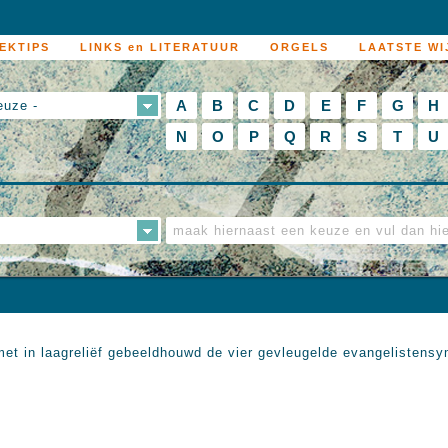
EKTIPS
LINKS en LITERATUUR
ORGELS
LAATSTE WI
A
B
C
D
E
F
G
H
euze -
N
O
P
Q
R
S
T
U
met in laagreliëf gebeeldhouwd de vier gevleugelde evangelistens