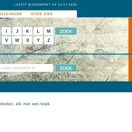
LAATST BIJGEWERKT OP 22-07-2026
JZIGINGEN
OVER ONS
I
J
K
L
M
V
W
X
Y
Z
ymbolen, elk met een boek.