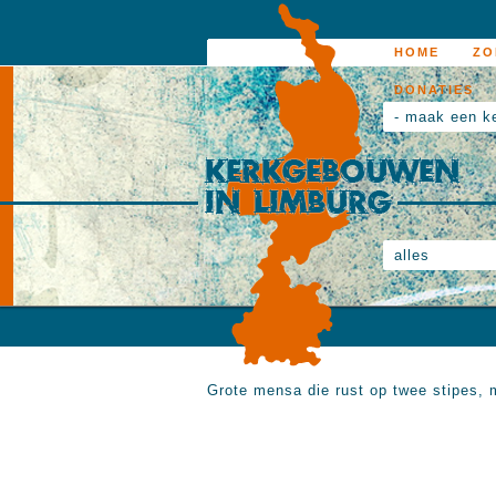
HOME
ZO
DONATIES
- maak een k
alles
Grote mensa die rust op twee stipes, 