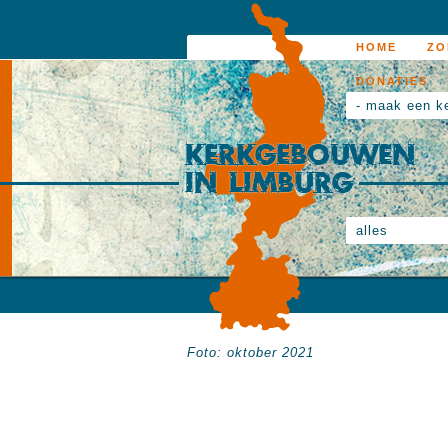
HOME
ZO
DONATIES
- maak een k
alles
Foto: oktober 2021