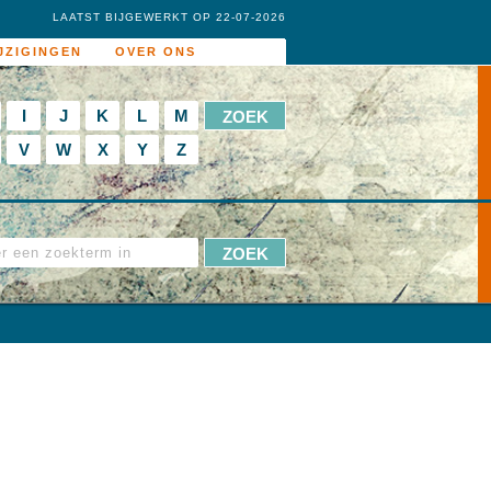
LAATST BIJGEWERKT OP 22-07-2026
JZIGINGEN
OVER ONS
I
J
K
L
M
V
W
X
Y
Z