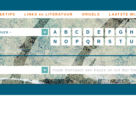
EKTIPS
LINKS en LITERATUUR
ORGELS
LAATSTE WI
A
B
C
D
E
F
G
H
euze -
N
O
P
Q
R
S
T
U