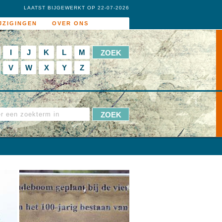
LAATST BIJGEWERKT OP 22-07-2026
JZIGINGEN
OVER ONS
I
J
K
L
M
V
W
X
Y
Z