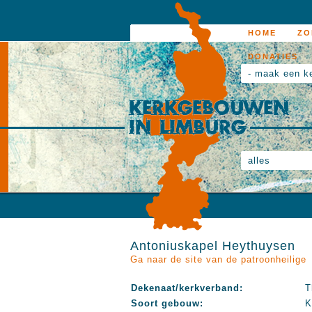
HOME
ZO
DONATIES
- maak een k
alles
Antoniuskapel Heythuysen
Ga naar de site van de patroonheilige
Dekenaat/kerkverband:
T
Soort gebouw:
K