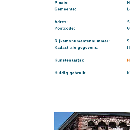
Plaats:
H
Gemeente:
L
Adres:
S
Postcode:
6
Rijksmonumentennummer:
5
Kadastrale gegevens:
H
Kunstenaar(s):
N
Huidig gebruik:
K