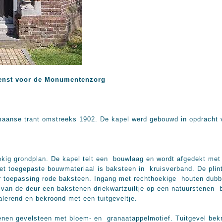
enst voor de Monumentenzorg
maanse trant omstreeks 1902. De kapel werd gebouwd in opdracht 
ekig grondplan. De kapel telt een bouwlaag en wordt afgedekt met
t toegepaste bouwmateriaal is baksteen in kruisverband. De plint
 toepassing rode baksteen. Ingang met rechthoekige houten dubb
n van de deur een bakstenen driekwartzuiltje op een natuurstenen
salerend en bekroond met een tuitgeveltje.
tenen gevelsteen met bloem- en granaatappelmotief. Tuitgevel bek