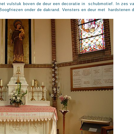
et vulstuk boven de deur een decoratie in schubmotief. In zes v
 Boogfriezen onder de dakrand. Vensters en deur met hardstenen d