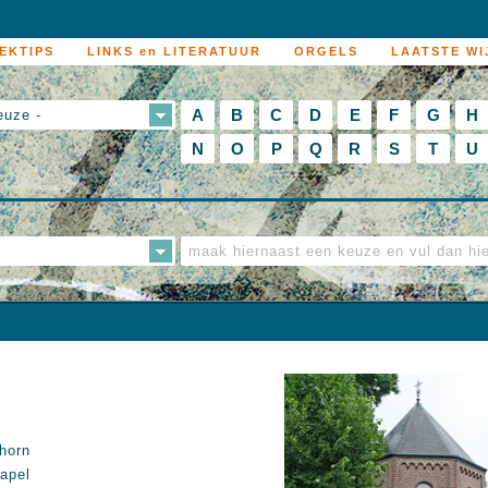
EKTIPS
LINKS en LITERATUUR
ORGELS
LAATSTE WI
A
B
C
D
E
F
G
H
euze -
N
O
P
Q
R
S
T
U
horn
apel