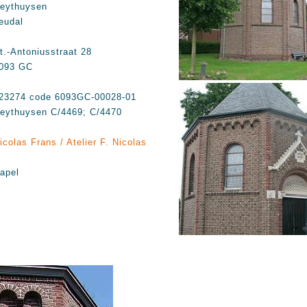
eythuysen
eudal
t.-Antoniusstraat 28
093 GC
23274 code 6093GC-00028-01
eythuysen C/4469; C/4470
icolas Frans / Atelier F. Nicolas
apel