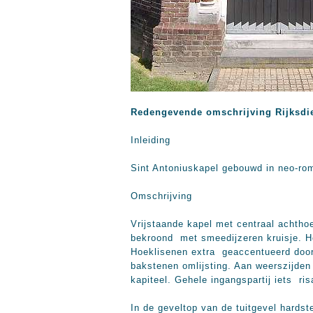
Redengevende omschrijving Rijksdi
Inleiding
Sint Antoniuskapel gebouwd in neo-ro
Omschrijving
Vrijstaande kapel met centraal achtho
bekroond met smeedijzeren kruisje. He
Hoeklisenen extra geaccentueerd door
bakstenen omlijsting. Aan weerszijde
kapiteel. Gehele ingangspartij iets ri
In de geveltop van de tuitgevel hards