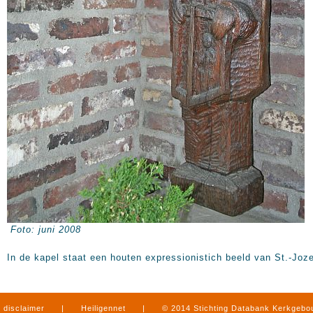
Foto: juni 2008
In de kapel staat een houten expressionistich beeld van St.-Joze
disclaimer
|
Heiligennet
|
© 2014 Stichting Databank Kerkgeb