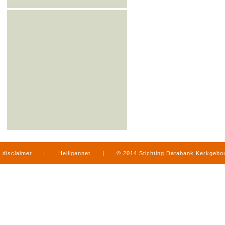
disclaimer
|
Heiligennet
|
© 2014 Stichting Databank Kerkgeb
in Limburg
|
produced by
www.mediamens.nl