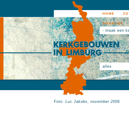
HOME
ZO
DONATIES
- maak een k
alles
Foto: Luc Jakobs, november 2006