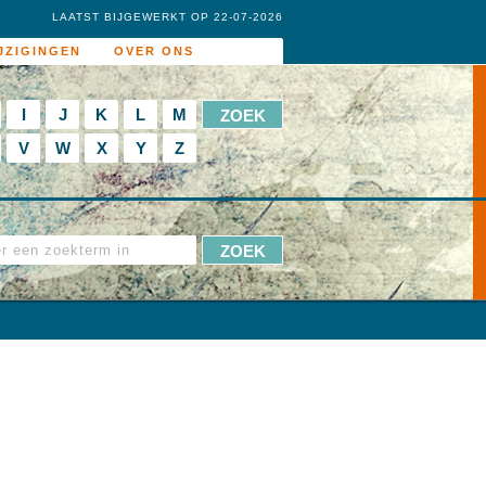
LAATST BIJGEWERKT OP 22-07-2026
JZIGINGEN
OVER ONS
I
J
K
L
M
V
W
X
Y
Z