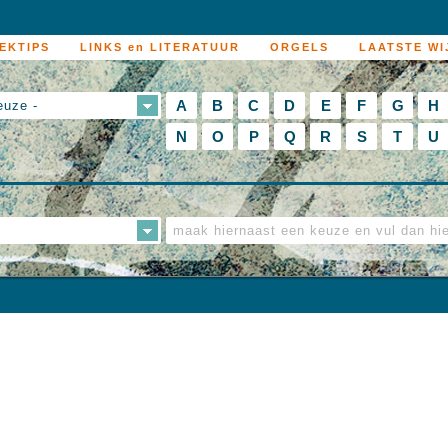
EKTIPS
LINKS en LITERATUUR
ORGELS
LAATSTE WI
A
B
C
D
E
F
G
H
euze -
N
O
P
Q
R
S
T
U