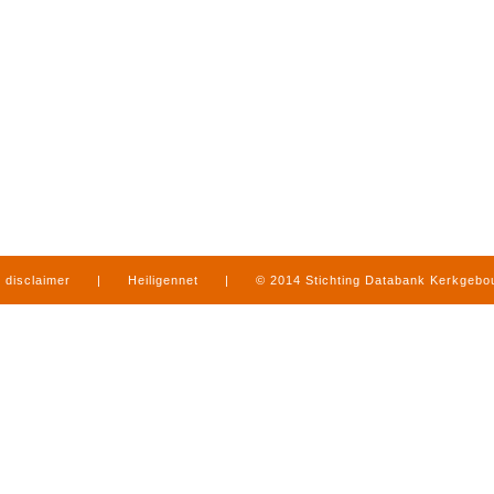
disclaimer
|
Heiligennet
|
© 2014 Stichting Databank Kerkgeb
in Limburg
|
produced by
www.mediamens.nl