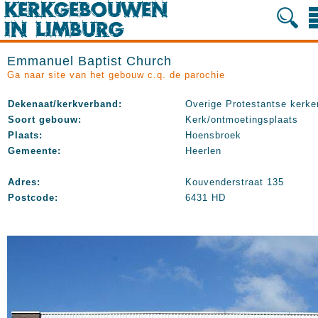
Emmanuel Baptist Church
Ga naar site van het gebouw c.q. de parochie
Dekenaat/kerkverband:
Overige Protestantse kerke
Soort gebouw:
Kerk/ontmoetingsplaats
Plaats:
Hoensbroek
Gemeente:
Heerlen
Adres:
Kouvenderstraat 135
Postcode:
6431 HD