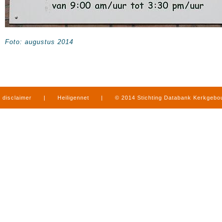
Foto: augustus 2014
disclaimer
|
Heiligennet
|
© 2014 Stichting Databank Kerkgeb
in Limburg
|
produced by
www.mediamens.nl